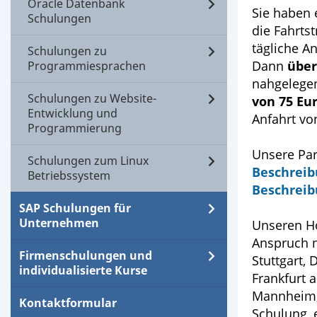
Oracle Datenbank
Sie haben 
Schulungen
die Fahrtst
tägliche An
Schulungen zu
Dann
über
Programmiesprachen
nahgelege
Schulungen zu Website-
von 75 Eu
Entwicklung und
Anfahrt vo
Programmierung
Unsere Par
Schulungen zum Linux
Beschreib
Betriebssystem
Beschreib
SAP Schulungen für
Unternehmen
Unseren Ho
Anspruch n
Firmenschulungen und
Stuttgart,
individualisierte Kurse
Frankfurt 
Mannheim, 
Kontaktformular
Schulung, 