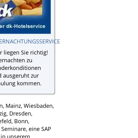
ERNACHTUNGSSERVICE
r liegen Sie richtig!
ernachten zu
nderkonditionen
 ausgeruht zur
hulung kommen.
n, Mainz, Wiesbaden,
zig, Dresden,
efeld, Bonn,
 Seminare, eine SAP
r in unserem