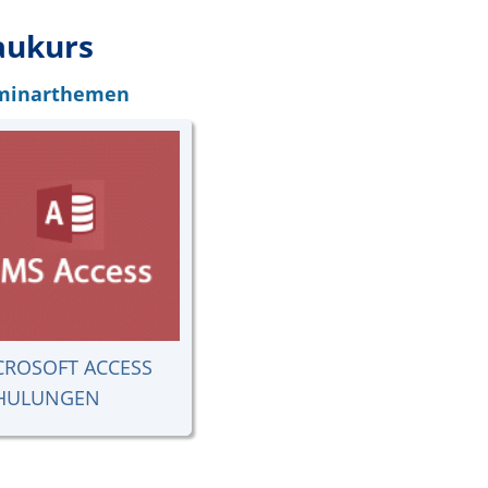
aukurs
eminarthemen
CROSOFT ACCESS
HULUNGEN