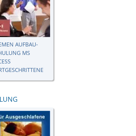
EMEN AUFBAU-
HULUNG MS
CESS
RTGESCHRITTENE
ULUNG