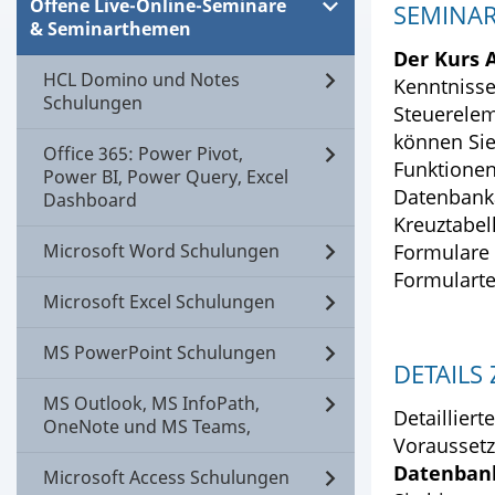
Offene Live-Online-Seminare
SEMINAR
& Seminarthemen
Der Kurs 
HCL Domino und Notes
Kenntnisse
Schulungen
Steuerelem
können Si
Office 365: Power Pivot,
Funktionen
Power BI, Power Query, Excel
Datenbank
Dashboard
Kreuztabel
Microsoft Word Schulungen
Formulare 
Formularte
Microsoft Excel Schulungen
MS PowerPoint Schulungen
DETAILS
MS Outlook, MS InfoPath,
Detailliert
OneNote und MS Teams,
Vorausset
Datenbank
Microsoft Access Schulungen