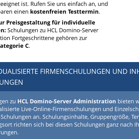
eeignet ist. Rufen Sie uns einfach an, und
baren einen
kostenfreien Testtermin
.
r Preisgestaltung für individuelle
en:
Schulungen zu HCL Domino-Server
tion Fortgeschrittene gehören zur
ategorie C
.
IDUALISIERTE FIRMENSCHULUNGEN UND IN
LUNGEN
gen zu
HCL Domino-Server Administration
bieten w
alisierte Live-Online-Firmenschulungen und Einzelsc
-Schulungen an. Schulungsinhalte, Gruppengröße, Te
sort richten sich bei diesen Schulungen ganz nach I
rungen.