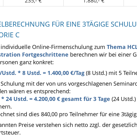
235,- €
1.880,- €
IELBERECHNUNG FÜR EINE 3TÄGIGE SCHULU
ORIE C
e individuelle Online-Firmenschulung zum
Thema HCL
tration Fortgeschrittene
berechnen wir bei einer 
ersonen ganz konkret:
/Ustd. * 8 Ustd. = 1.400,00 €/Tag
(8 Ustd.) mit 5 Teil
e Schulung mit der von uns vorgeschlagenen Seminar
den wären es entsprechend:
€ * 24 Ustd. = 4.200,00 € gesamt für 3 Tage
(24 Ustd.)
mern.
hnet sind dies 840,00 pro Teilnehmer für eine 3tägig
annten Preise verstehen sich netto zzgl. der gesetzlic
tsteuer.