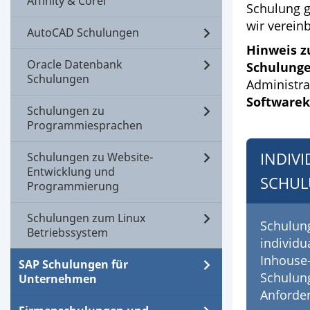
Affinity & Corel
Schulung g
wir verein
AutoCAD Schulungen
Hinweis zu
Oracle Datenbank
Schulung
Schulungen
Administra
Softwarek
Schulungen zu
Programmiesprachen
INDIV
Schulungen zu Website-
Entwicklung und
SCHU
Programmierung
Schulungen zum Linux
Schulun
Betriebssystem
individu
Inhouse
SAP Schulungen für
Schulung
Unternehmen
Anforde