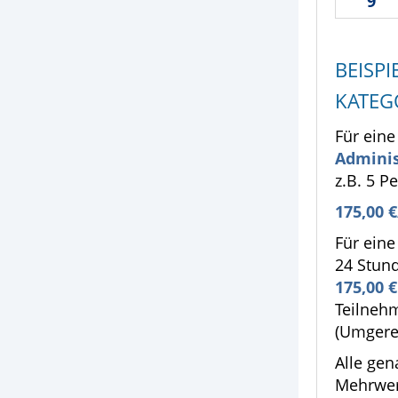
9
BEISP
KATEG
Für ein
Adminis
z.B. 5 P
175,00 €
Für ein
24 Stun
175
,00 
Teilneh
(Umgerec
Alle gen
Mehrwer