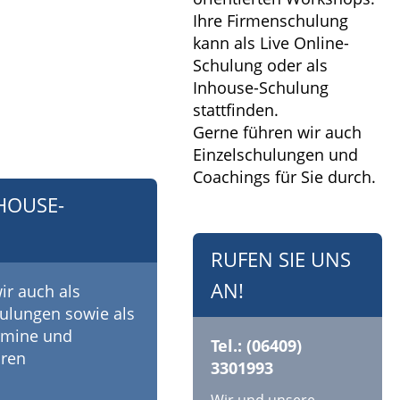
Ihre Firmenschulung
kann als Live Online-
Schulung oder als
Inhouse-Schulung
stattfinden.
Gerne führen wir auch
Einzelschulungen und
Coachings für Sie durch.
HOUSE-
RUFEN SIE UNS
AN!
ir auch als
hulungen sowie als
rmine und
Tel.: (06409)
hren
3301993