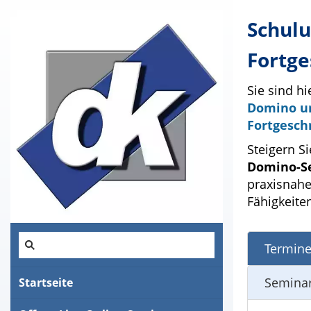
Schulu
Fortge
Sie sind hi
Domino u
Fortgesch
Steigern S
Domino-Se
praxisnahe
Fähigkeite
Termine
Seminar
Startseite