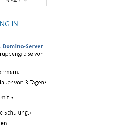
5.640,- €
NG IN
 Domino-Server
Gruppengröße von
nehmern.
dauer von 3 Tagen/
 mit 5
e Schulung.)
hen