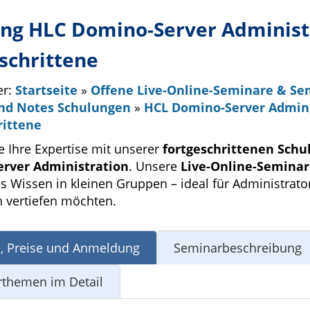
ng HLC Domino-Server Administr
schrittene
er:
Startseite
»
Offene Live-Online-Seminare & S
nd Notes Schulungen
»
HCL Domino-Server Admini
rittene
ie Ihre Expertise mit unserer
fortgeschrittenen Schu
rver Administration
. Unsere
Live-Online-Semina
s Wissen in kleinen Gruppen – ideal für Administrator
n vertiefen möchten.
, Preise und Anmeldung
Seminarbeschreibung
themen im Detail