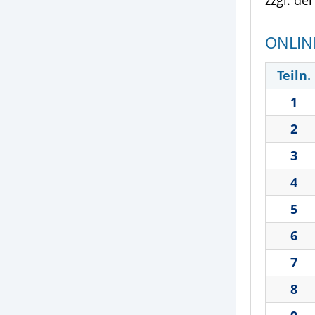
zzgl. de
ONLIN
Teiln.
1
2
3
4
5
6
7
8