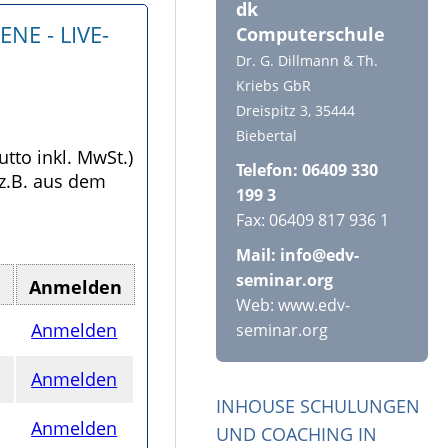
dk
E - LIVE-
Computerschule
Dr. G. Dillmann & Th.
Kriebs GbR
Dreispitz 3, 35444
Biebertal
utto inkl. MwSt.)
Telefon: 06409 330
(z.B. aus dem
199 3
Fax: 06409 817 936 1
Mail:
info@edv-
seminar.org
Anmelden
Web: www.edv-
Anmelden
seminar.org
Anmelden
INHOUSE SCHULUNGEN
Anmelden
UND COACHING IN