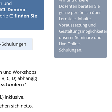
Wir und unsere
en und
Dozenten beraten Sie
CL Domino-
gerne persönlich über
orie C)
finden Sie
Lernziele, Inhalte,
Voraussetzung und
Gestaltungsmöglichkeiten
unserer Seminare und
-Schulungen
Live-Online-
Schulungen.
gen und Workshops
 B, C, D) abhängig
htsstunden
(1
) inklusive.
ehen sich netto,