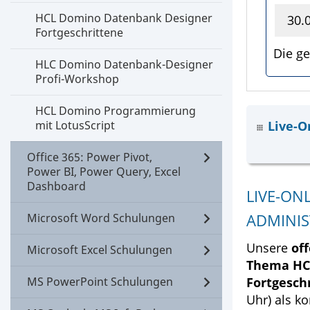
HCL Domino Datenbank Designer
30.
Fortgeschrittene
Die ge
HLC Domino Datenbank-Designer
Profi-Workshop
HCL Domino Programmierung
mit LotusScript
Live-O
Office 365: Power Pivot,
Power BI, Power Query, Excel
Dashboard
LIVE-ON
ADMINIS
Microsoft Word Schulungen
Unsere
of
Microsoft Excel Schulungen
Thema HCL
MS PowerPoint Schulungen
Fortgesch
Uhr) als k