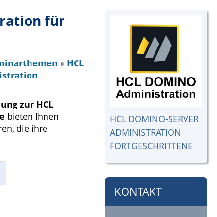
ation für
eminarthemen
»
HCL
stration
lung zur HCL
re
bieten Ihnen
HCL DOMINO-SERVER
en, die ihre
ADMINISTRATION
FORTGESCHRITTENE
KONTAKT