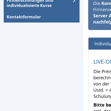
Firmenschulungen und
Die
Kon
individualisierte Kurse
Firmens
Server 
Kontaktformular
nachfol
Individ
LIVE-
Die Pre
berechne
von der
Ustd. = 
Schulung
Bitte b