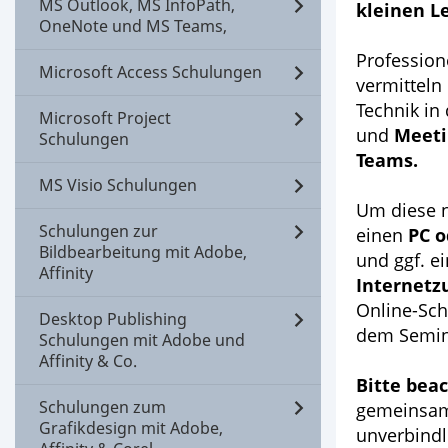
MS Outlook, MS InfoPath,
kleinen L
OneNote und MS Teams,
Profession
Microsoft Access Schulungen
vermitteln
Technik in
Microsoft Project
und
Meeti
Schulungen
Teams.
MS Visio Schulungen
Um diese n
Schulungen zur
einen
PC o
Bildbearbeitung mit Adobe,
und ggf. e
Affinity
Internetz
Online-Sch
Desktop Publishing
dem Semin
Schulungen mit Adobe und
Affinity & Co.
Bitte bea
Schulungen zum
gemeinsam
Grafikdesign mit Adobe,
unverbindl