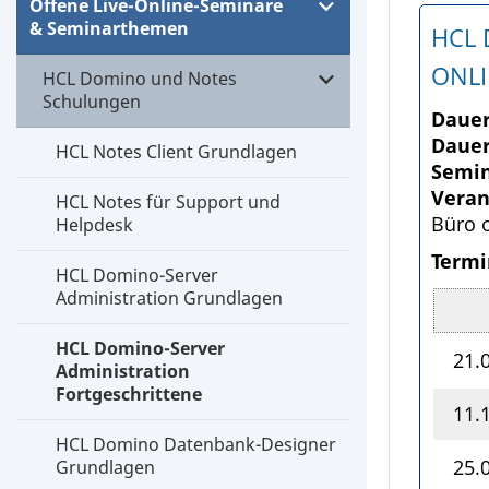
Offene Live-Online-Seminare
& Seminarthemen
HCL 
ONLI
HCL Domino und Notes
Schulungen
Dauer
Dauer
HCL Notes Client Grundlagen
Semin
Veran
HCL Notes für Support und
Büro 
Helpdesk
Termi
HCL Domino-Server
Administration Grundlagen
HCL Domino-Server
21.
Administration
Fortgeschrittene
11.
HCL Domino Datenbank-Designer
25.
Grundlagen