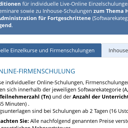
ditionen
für individuelle Live-Online Einzelschulung
eminare sowie zu Inhouse-Schulungen
zum Thema H
Administration für Fortgeschrittene
(Softwarekateg
gend
.
uelle Einzelkurse und Firmenschulungen
Inhouse
ONLINE-FIRMENSCHULUNG
ise individueller Online-Schulungen, Firmenschulun
n sich innerhalb der jeweiligen Softwarekategorie (A,
Teilnehmerzahl (Tn)
und der
Anzahl der Unterric
45 Minuten) .
sunterlagen sind bei Schulungen ab 2 Tagen (16 Ustd.
eachten Sie:
Alle nachfolgend genannten Preise verst