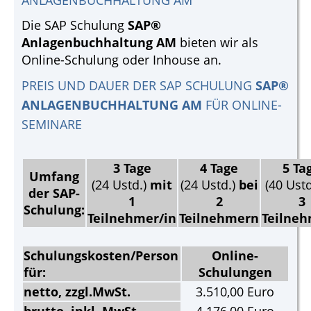
ANLAGENBUCHHALTUNG AM
Die SAP Schulung
SAP®
Anlagenbuchhaltung AM
bieten wir als
Online-Schulung oder Inhouse an.
PREIS UND DAUER DER SAP SCHULUNG
SAP®
ANLAGENBUCHHALTUNG AM
FÜR ONLINE-
SEMINARE
3 Tage
4 Tage
5 Ta
Umfang
(24 Ustd.)
mit
(24 Ustd.)
bei
(40 Ust
der SAP-
1
2
3
Schulung:
Teilnehmer/in
Teilnehmern
Teilne
Schulungskosten/Person
Online-
für:
Schulungen
netto, zzgl.MwSt.
3.510,00 Euro