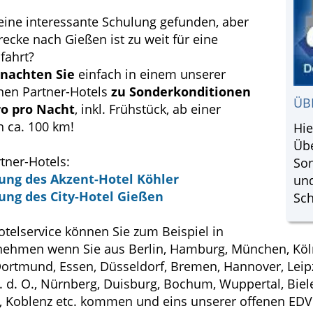
eine interessante Schulung gefunden, aber
recke nach Gießen ist zu weit für eine
fahrt?
nachten Sie
einfach in einem unserer
nen Partner-Hotels
zu Sonderkonditionen
ÜB
ro pro Nacht
, inkl. Frühstück, ab einer
n ca. 100 km!
Hie
Üb
tner-Hotels:
So
ung des Akzent-Hotel Köhler
und
ung des City-Hotel Gießen
Sc
telservice können Sie zum Beispiel in
ehmen wenn Sie aus Berlin, Hamburg, München, Köl
 Dortmund, Essen, Düsseldorf, Bremen, Hannover, Leip
a. d. O., Nürnberg, Duisburg, Bochum, Wuppertal, Biel
Koblenz etc. kommen und eins unserer offenen EDV