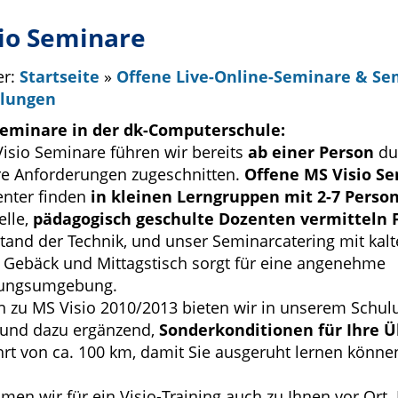
io Seminare
er:
Startseite
»
Offene Live-Online-Seminare & S
ulungen
Seminare in der dk-Computerschule:
Visio Seminare führen wir bereits
ab einer Person
dur
re Anforderungen zugeschnitten.
Offene MS Visio S
enter finden
in kleinen Lerngruppen mit 2-7 Perso
elle,
pädagogisch geschulte Dozenten vermitteln 
Stand der Technik, und unser Seminarcatering mit kal
 Gebäck und Mittagstisch sorgt für eine angenehme
dungsumgebung.
 zu MS Visio 2010/2013 bieten wir in unserem Schul
 und dazu ergänzend,
Sonderkonditionen für Ihre 
hrt von ca. 100 km, damit Sie ausgeruht lernen könne
en wir für ein Visio-Training auch zu Ihnen vor Ort. 