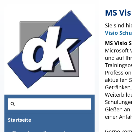
MS Vis
Sie sind hi
Visio Sch
MS Visio 
Microsoft 
und auf Ih
Trainingsc
Profession
aktuellen 
Getränken,
Weiterbil
Schulungen
Gießen an
einer Anfa
Startseite
Gerne komm