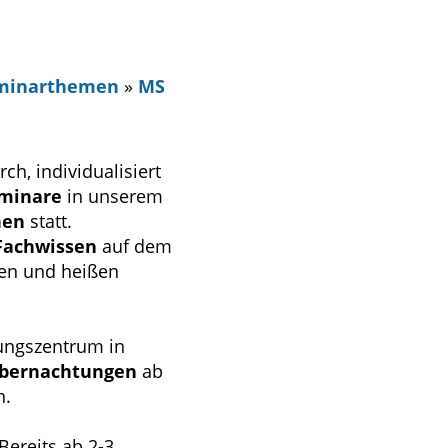
eminarthemen
»
MS
ch, individualisiert
eminare
in unserem
nen
statt.
Fachwissen
auf dem
ten und heißen
ungszentrum in
Übernachtungen
ab
n.
Bereits ab 2-3