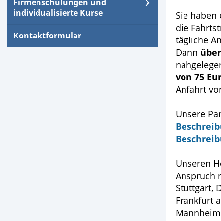
Firmenschulungen und
individualisierte Kurse
Sie haben 
die Fahrtst
Kontaktformular
tägliche An
Dann
über
nahgelege
von 75 Eu
Anfahrt vo
Unsere Par
Beschreib
Beschreib
Unseren Ho
Anspruch n
Stuttgart,
Frankfurt 
Mannheim, 