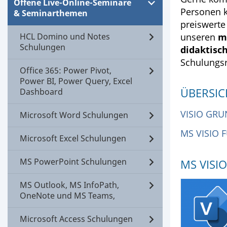
Offene Live-Online-Seminare
Personen 
& Seminarthemen
preiswerte
HCL Domino und Notes
unseren
m
Schulungen
didaktis
Schulungs
Office 365: Power Pivot,
Power BI, Power Query, Excel
ÜBERSIC
Dashboard
VISIO GR
Microsoft Word Schulungen
MS VISIO 
Microsoft Excel Schulungen
MS PowerPoint Schulungen
MS VISI
MS Outlook, MS InfoPath,
OneNote und MS Teams,
Microsoft Access Schulungen