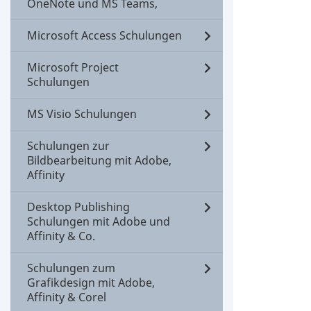
OneNote und MS Teams,
Microsoft Access Schulungen
Microsoft Project
Schulungen
MS Visio Schulungen
Schulungen zur
Bildbearbeitung mit Adobe,
Affinity
Desktop Publishing
Schulungen mit Adobe und
Affinity & Co.
Schulungen zum
Grafikdesign mit Adobe,
Affinity & Corel