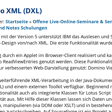
o XML (DXL)
er:
Startseite
»
Offene Live-Online-Seminare & S
nd Notes Schulungen
mit der Version 5 unterstützt IBM das Auslesen und 
-Design von/nach XML. Die erste Funktionalität wur
g durch ein Applet im Browser-Client realisiert und 
eadViewEntries genutzt werden. Diese Funktionalitä
r verbesserten Web-Darstellung genutzt: Domino Vi
weiterführende XML-Verarbeitung in der Java-Dokume
L) und einem externen Toolkit verfügbar. Beginnend m
ionalität auch als integrierte Klassen für Lotus Script
ität aus. Mit Hilfe dieser Klassen lassen sich Daten 
n, manipulieren (via DOM oder XSLT) und in bestehe
n zurückschreiben. Auf Sourceforge ist ein Projekt z