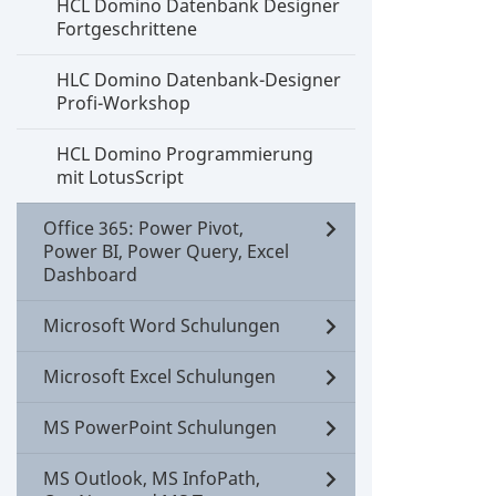
HCL Domino Datenbank Designer
Fortgeschrittene
HLC Domino Datenbank-Designer
Profi-Workshop
HCL Domino Programmierung
mit LotusScript
Office 365: Power Pivot,
Power BI, Power Query, Excel
Dashboard
Microsoft Word Schulungen
Microsoft Excel Schulungen
MS PowerPoint Schulungen
MS Outlook, MS InfoPath,