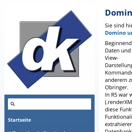
Domin
Sie sind hi
Domino u
Beginnend 
Daten und 
View-
Darstellun
Kommando R
anderem zu
Obringer.
In R5 war 
(.renderXM
diese Funkt
Funktional
Startseite
extrahiere
Datenbanke