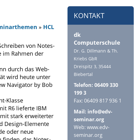
KONTAKT
eminarthemen
»
HCL
dk
Computerschule
Schreiben von Notes-
Dr. G. Dillmann & Th.
de im Rahmen der
Kriebs GbR
Dreispitz 3, 35444
kann durch das Web-
Biebertal
t wird heute unter
ew Navigator by Bob
Telefon: 06409 330
199 3
nt-Klasse
Fax: 06409 817 936 1
it R6 lieferte IBM
Mail:
info@edv-
 mit stark erweiterter
seminar.org
und Design-Elemente
Web: www.edv-
nde oder neue
seminar.org
u finden, das Notes-